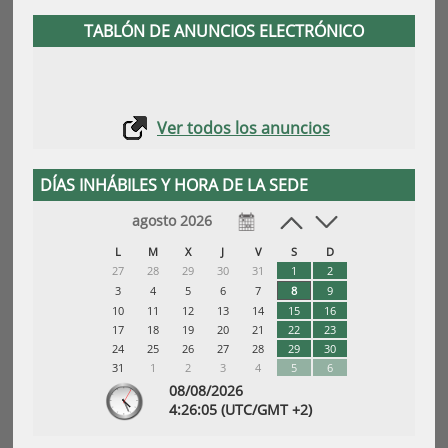
TABLÓN DE ANUNCIOS ELECTRÓNICO
Ver todos los anuncios
DÍAS INHÁBILES Y HORA DE LA SEDE
agosto 2026
L
M
X
J
V
S
D
27
28
29
30
31
1
2
3
4
5
6
7
8
9
10
11
12
13
14
15
16
17
18
19
20
21
22
23
24
25
26
27
28
29
30
31
1
2
3
4
5
6
08/08/2026
4:
26
:05
(UTC/GMT +2)